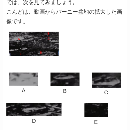
では、次を見てみましょう。
こんどは、動画からバーニー盆地の拡大した画
像です。
A
B
C
D
E